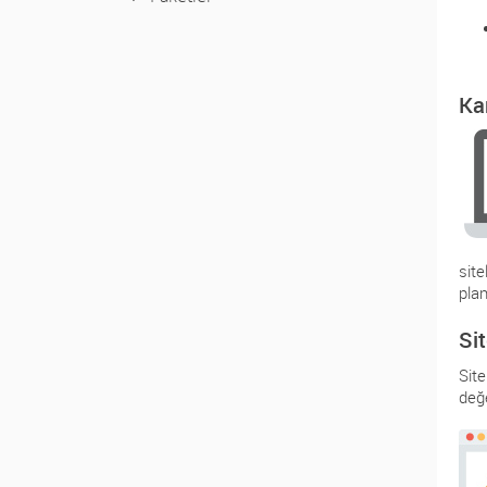
Ka
site
plan
Si
Site
değe