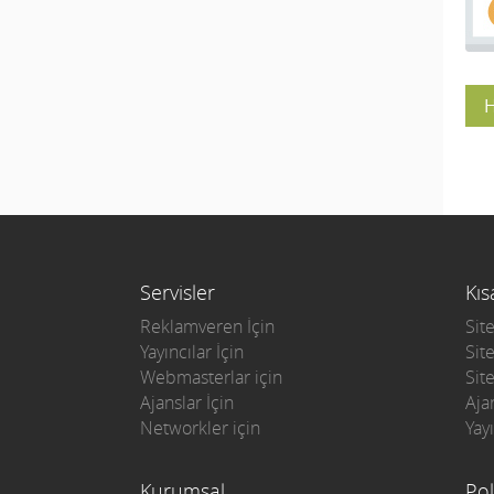
H
Servisler
Kıs
Reklamveren İçin
Sit
Yayıncılar İçin
Sit
Webmasterlar için
Site
Ajanslar İçin
Aja
Networkler için
Yay
Kurumsal
Pol