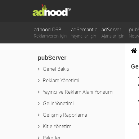
adhood DSP
adSemantic
adServer
pub
pubServer
Ge
Genel Bakış
Reklam Yönetimi
Yayıncı ve Reklam Alanı Yönetimi
Gelir Yönetimi
Gelişmiş Raporlama
Kitle Yönetimi
Paketler