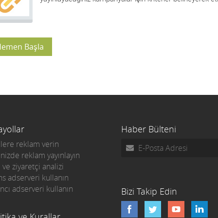
emen Başla
ayollar
Haber Bülteni
elere reklam verin
enizde reklam yayınlayın
 ve ziyaretçi analizi
ns adserveri kullanın
ıncı adserveri kullanın
Bizi Takip Edin
itika ve Kurallar