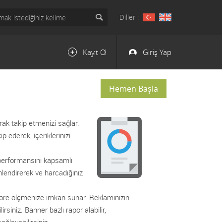
Diller :
Kayıt Ol
Giriş Yap
Hemen Başla
ak takip etmenizi sağlar.
ip ederek, içeriklerinizi
 performansını kapsamlı
nlendirerek ve harcadığınız
 göre ölçmenize imkan sunar. Reklamınızın
rsiniz. Banner bazlı rapor alabilir,