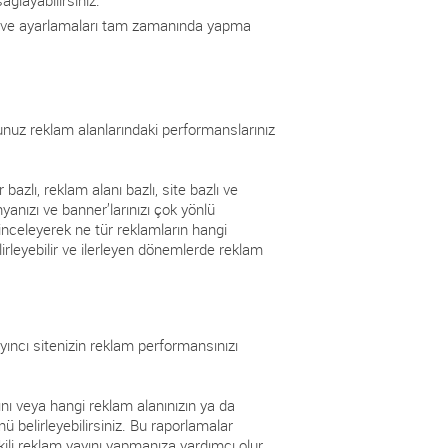
ağlayabilirsiniz.
lik ve ayarlamaları tam zamanında yapma
nuz reklam alanlarındaki performanslarınız
zlı, reklam alanı bazlı, site bazlı ve
yanızı ve banner’larınızı çok yönlü
inceleyerek ne tür reklamların hangi
lirleyebilir ve ilerleyen dönemlerde reklam
ayıncı sitenizin reklam performansınızı
ğını veya hangi reklam alanınızın ya da
 belirleyebilirsiniz. Bu raporlamalar
kili reklam yayını yapmanıza yardımcı olur.