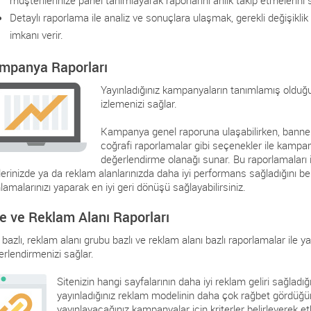
müşterilerinize panel tanımlayarak raporlarını anlık takip etmelerini s
Detaylı raporlama ile analiz ve sonuçlara ulaşmak, gerekli değişik
imkanı verir.
mpanya Raporları
Yayınladığınız kampanyaların tanımlamış olduğu
izlemenizi sağlar.
Kampanya genel raporuna ulaşabilirken, banner ba
coğrafi raporlamalar gibi seçenekler ile kampan
değerlendirme olanağı sunar. Bu raporlamaları 
lerinizde ya da reklam alanlarınızda daha iyi performans sağladığını be
lamalarınızı yaparak en iyi geri dönüşü sağlayabilirsiniz.
te ve Reklam Alanı Raporları
 bazlı, reklam alanı grubu bazlı ve reklam alanı bazlı raporlamalar ile y
rlendirmenizi sağlar.
Sitenizin hangi sayfalarının daha iyi reklam geliri sağladı
yayınladığınız reklam modelinin daha çok rağbet gördüğünü
yayınlayacağınız kampanyalar için kriterler belirleyerek et